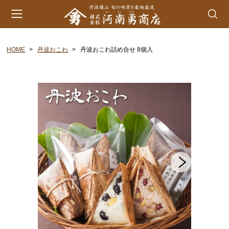
HOME
丹波おこわ
丹波おこわ詰め合せ 8個入
会員登録
マイページ
カート
カテゴリー
丹波山の芋
生とろろ | 味とろろ
丹波おこわ
丹波おはぎ
黒豆煮 | 栗甘露煮
黒大豆 | 大納言小豆