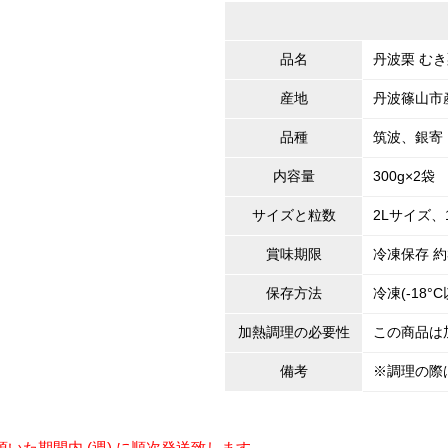
品名
丹波栗 む
産地
丹波篠山市
品種
筑波、銀寄
内容量
300g×2袋
サイズと粒数
2Lサイズ、1
賞味期限
冷凍保存 約
保存方法
冷凍(-18
加熱調理の必要性
この商品は
備考
※調理の際
いた期間内 (週) に順次発送致します。