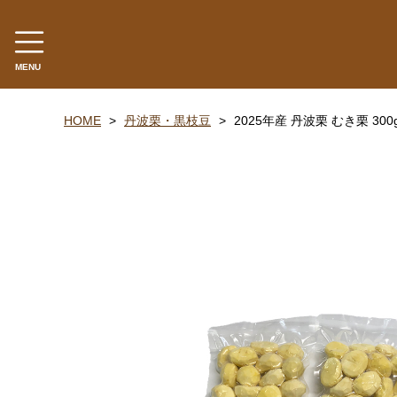
MENU
カテゴリー
HOME
丹波栗・黒枝豆
2025年産 丹波栗 むき栗 30
丹波山の芋
生とろろ | 味とろろ
丹波おこわ
丹波おはぎ
黒豆煮 | 栗甘露煮
黒大豆 | 大納言小豆
米・餅