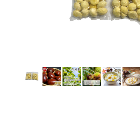
スイーツ・お菓子
お歳暮ギフト
丹波栗・黒枝豆
佃煮・惣菜・調味料