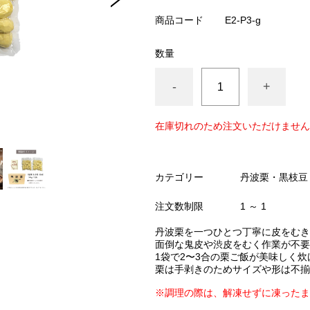
商品コード
E2-P3-g
数量
-
+
在庫切れのため注文いただけません
カテゴリー
丹波栗・黒枝豆
注文数制限
1 ～ 1
丹波栗を一つひとつ丁寧に皮をむき
面倒な鬼皮や渋皮をむく作業が不要
1袋で2〜3合の栗ご飯が美味しく炊
栗は手剥きのためサイズや形は不揃
※調理の際は、解凍せずに凍ったま