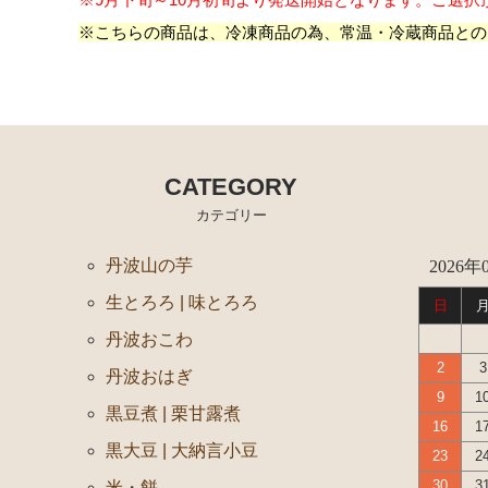
※こちらの商品は、冷凍商品の為、常温・冷蔵商品との
CATEGORY
カテゴリー
丹波山の芋
2026年
生とろろ | 味とろろ
日
丹波おこわ
2
3
丹波おはぎ
9
1
黒豆煮 | 栗甘露煮
16
1
黒大豆 | 大納言小豆
23
2
30
3
米・餅