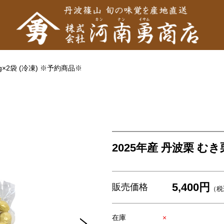
0g×2袋 (冷凍) ※予約商品※
2025年産 丹波栗 むき栗
5,400円
販売価格
（税
在庫
×